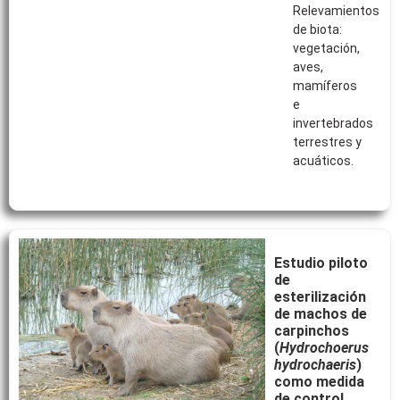
Relevamientos
de biota:
vegetación,
aves,
mamíferos
e
invertebrados
terrestres y
acuáticos.
Estudio piloto
de
esterilización
de machos de
carpinchos
(
Hydrochoerus
hydrochaeris
)
como medida
de control