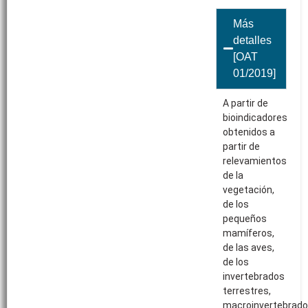
Más
detalles
[OAT
01/2019]
A partir de
bioindicadores
obtenidos a
partir de
relevamientos
de la
vegetación,
de los
pequeños
mamíferos,
de las aves,
de los
invertebrados
terrestres,
macroinvertebrad