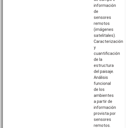
información
de
sensores
remotos
(imágenes
satelitales).
Caracterización
y
cuantificación
de la
estructura
del paisaje.
Análisis
funcional
de los
ambientes
a partir de
información
provista por
sensores
remotos.