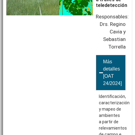
teledetección
Responsables:
Drs. Regino
Cavia y
Sebastian
Torrella
Más
detalles
[OAT
24/2024]
Identificación,
caracterización
y mapeo de
ambientes
a partir de
relevamientos
de campo e