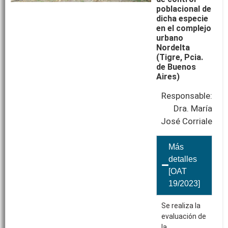
poblacional de
dicha especie
en el complejo
urbano
Nordelta
(Tigre, Pcia.
de Buenos
Aires)
Responsable:
Dra. María
José Corriale
Más
detalles
[OAT
19/2023]
Se realiza la
evaluación de
la