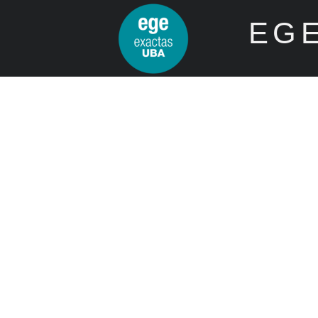
EGE
Inicio
EGE
IEGEBA
Acadé
EGE - IEGEBA
Departamento e Instituto de Ec
Aires