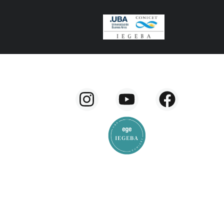
rno
Contacto
Webmail EGE