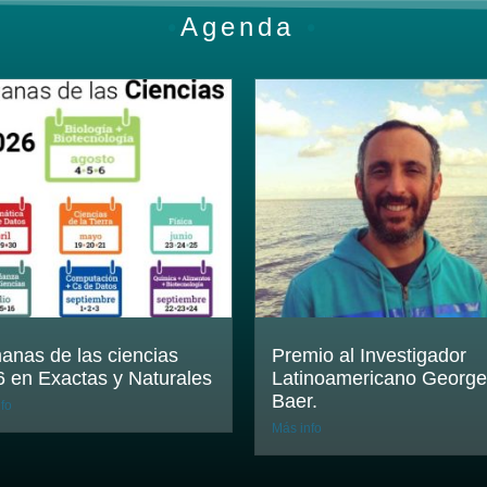
•
Agenda
•
nas de las ciencias
Premio al Investigador
 en Exactas y Naturales
Latinoamericano George
Baer.
fo
Más info