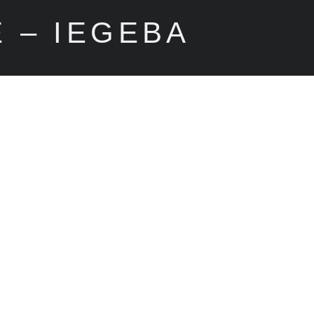
 – IEGEBA
mico
Investigación
Extensión
Servicios
Uso inte
ología, Genética y Evolución de Buenos