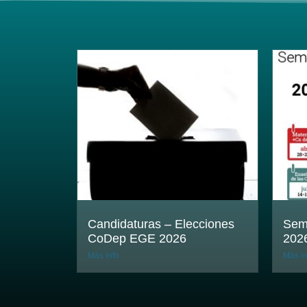
Candidaturas – Elecciones
Sema
CoDep EGE 2026
2026
Más info
Más in